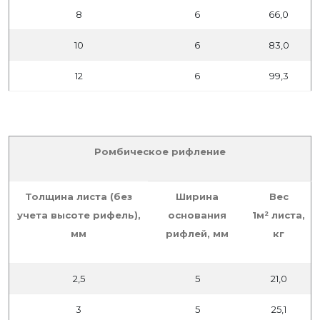
8
6
66,0
10
6
83,0
12
6
99,3
Ромбическое рифление
Толщина листа (без
Ширина
Вес
учета высоте рифель),
основания
1м² листа,
мм
рифлей, мм
кг
2,5
5
21,0
3
5
25,1