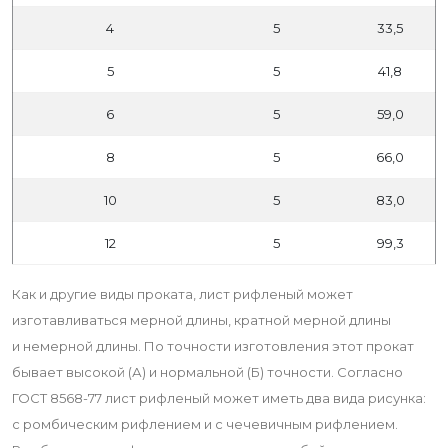
4
5
33,5
5
5
41,8
6
5
59,0
8
5
66,0
10
5
83,0
12
5
99,3
Как и другие виды проката, лист рифленый может
изготавливаться мерной длины, кратной мерной длины
и немерной длины. По точности изготовления этот прокат
бывает высокой (А) и нормальной (Б) точности. Согласно
ГОСТ 8568-77 лист рифленый может иметь два вида рисунка:
с ромбическим рифлением и с чечевичным рифлением.