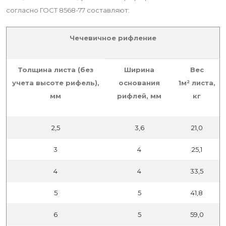
согласно ГОСТ 8568-77 составляют:
Чечевичное рифление
Толщина листа (без
Ширина
Вес
учета высоте рифель),
основания
1м² листа,
мм
рифлей, мм
кг
2,5
3,6
21,0
3
4
25,1
4
4
33,5
5
5
41,8
6
5
59,0