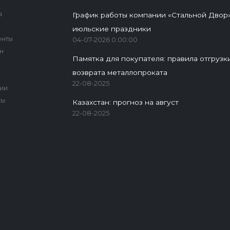
я
График работы компании «Стальной Двор»
июльские праздники
енты
04-07-2026 0:00:00
н
Памятка для покупателя: правила отгрузк
возврата металлопроката
ы
22-08-2025
ии
ты
Казахстан: прогноз на август
22-08-2025