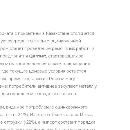
проката с покрытием в Казахстане столкнется
вую очередь в сегменте оцинкованной
ром станет проведение ремонтных работ на
я предприятия
Qarmet
, стартовавших во
олнительное давление окажет сокращение
, где текущие ценовые условия остаются
 же время поставки из России могут
вне: потребители активнее закупают металл у
 для пополнения складских запасов.
ам, видимое потребление оцинкованного
. тонн (-24%). Из этого объема около 13 тыс.
 отгрузки (-22%), а импорт составит порядка
овные объемы традиционно будут поступать из