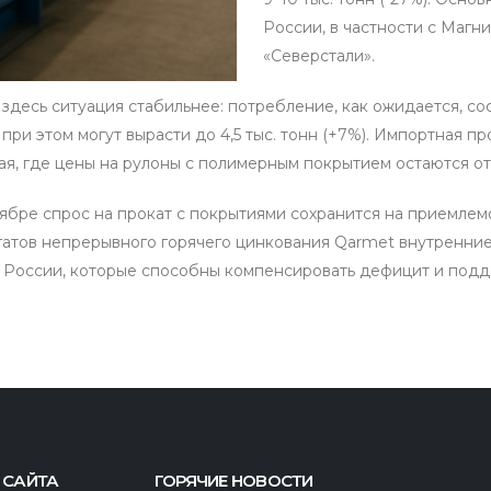
России, в частности с Магн
«Северстали».
здесь ситуация стабильнее: потребление, как ожидается, сост
при этом могут вырасти до 4,5 тыс. тонн (+7%). Импортная п
ая, где цены на рулоны с полимерным покрытием остаются о
тябре спрос на прокат с покрытиями сохранится на приемле
атов непрерывного горячего цинкования Qarmet внутренние 
з России, которые способны компенсировать дефицит и подд
 САЙТА
ГОРЯЧИЕ НОВОСТИ