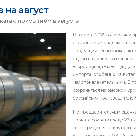
з на август
ата с покрытием в августе
В августе 2025 года рынок 
с ожидаемым спадом, в пер
продукции. Основным факто
одной из линий цинковани
второй декаде месяца. Доп
импорта, особенно из Китая
малопривлекательными. В то
сохраниться на высоком уро
российских производителей
По предварительным оценк
проката сократится до 22 тыс
тонн придётся на внутренние
9–10 тыс. тонн (-27%). Осн