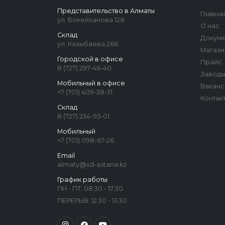
Представительство в Алматы
Главна
ул. Бокейханова 128
О нас
Склад
Докум
ул. Казыбаева 266
Магази
Городской в офисе
Прайс
8 (727) 297-46-40
Завод
Мобильный в офисе
Ваканс
+7 (701) 409-38-31
Контак
Склад
8 (727) 234-95-01
Мобильный
+7 (701) 098-67-26
Email
almaty@sd-astana.kz
График работы
ПН - ПТ: 08:30 - 17:30
ПЕРЕРЫВ: 12:30 - 13:30